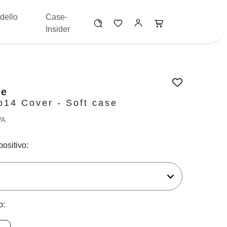
dello
Case-
Insider
ve
14 Cover - Soft case
VA.
positivo:
o: