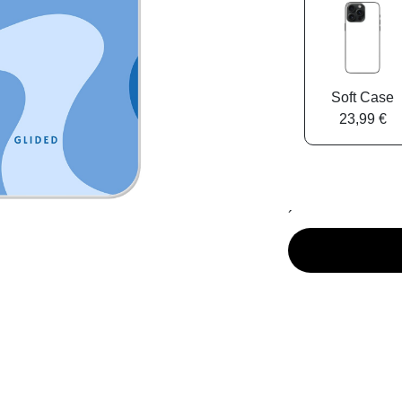
Soft Case
23,99 €
´