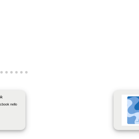
ok
cbook nello