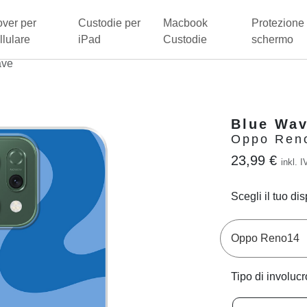
ver per
Custodie per
Macbook
Protezione 
llulare
iPad
Custodie
schermo
ave
Blue Wa
Oppo Reno
23,99 €
inkl. I
Scegli il tuo dis
Tipo di involucr