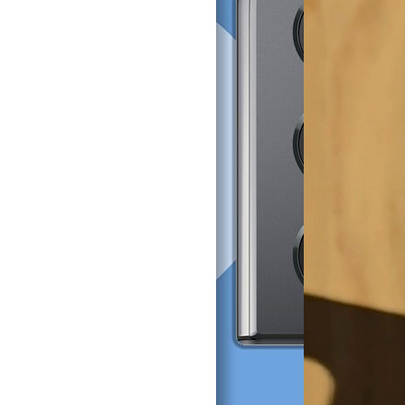
Tough case
29,99 €
´
Aggiungi al