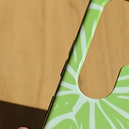
Hard Case
Soft Case
27,99 €
23,99 €
Fino al 17.08 da te!
 carrello
Aggiunto