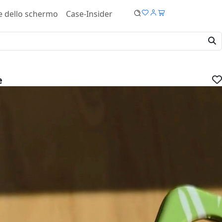
e dello schermo
Case-Insider
e
laxy S21 5G Cover - Tough case
IVA.
dispositivo:
ucro: