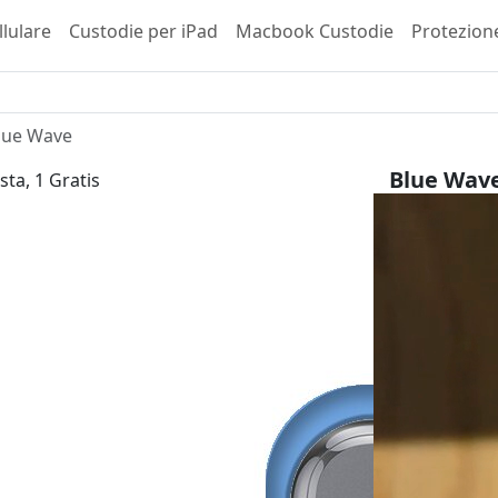
llulare
Custodie per iPad
Macbook Custodie
Protezion
lue Wave
Blue Wav
sta, 1 Gratis
Samsung Ga
29,99 €
inkl. 
Scegli il tuo 
Tipo di invol
Bestseller