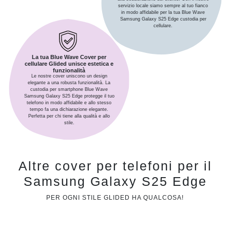
servizio locale siamo sempre al tuo fianco
in modo affidabile per la tua Blue Wave
Samsung Galaxy S25 Edge custodia per
cellulare.
La tua Blue Wave Cover per
cellulare Glided unisce estetica e
funzionalità
Le nostre cover uniscono un design
elegante a una robusta funzionalità. La
custodia per smartphone Blue Wave
Samsung Galaxy S25 Edge protegge il tuo
telefono in modo affidabile e allo stesso
tempo fa una dichiarazione elegante.
Perfetta per chi tiene alla qualità e allo
stile.
Altre cover per telefoni per il
Samsung Galaxy S25 Edge
PER OGNI STILE GLIDED HA QUALCOSA!