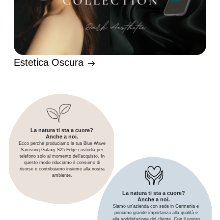
Estetica Oscura
La natura ti sta a cuore?
Anche a noi.
Ecco perché produciamo la tua Blue Wave
Samsung Galaxy S25 Edge custodia per
telefono solo al momento dell'acquisto. In
questo modo riduciamo il consumo di
risorse e contribuiamo insieme alla nostra
ambiente.
La natura ti sta a cuore?
Anche a noi.
Siamo un'azienda con sede in Germania e
poniamo grande importanza alla qualità e
alla soddisfazione del cliente. Con il nostro