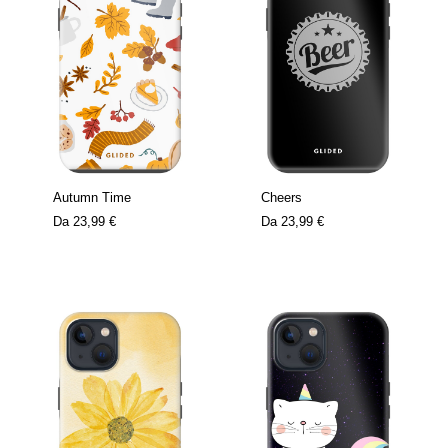
Autumn Time
Cheers
Da
23,99 €
Da
23,99 €