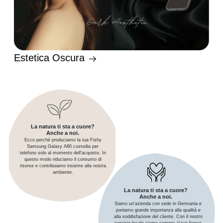
Estetica Oscura
La natura ti sta a cuore?
Anche a noi.
Ecco perché produciamo la tua Fishy
Samsung Galaxy A80 custodia per
telefono solo al momento dell'acquisto. In
questo modo riduciamo il consumo di
risorse e contribuiamo insieme alla nostra
ambiente.
La natura ti sta a cuore?
Anche a noi.
Siamo un'azienda con sede in Germania e
poniamo grande importanza alla qualità e
alla soddisfazione del cliente. Con il nostro