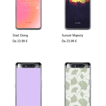
Start Doing
Sunset Majesty
Da
23,99 €
Da
23,99 €