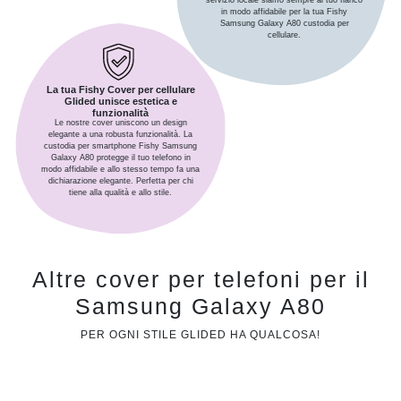
servizio locale siamo sempre al tuo fianco
in modo affidabile per la tua Fishy
Samsung Galaxy A80 custodia per
cellulare.
La tua Fishy Cover per cellulare
Glided unisce estetica e
funzionalità
Le nostre cover uniscono un design
elegante a una robusta funzionalità. La
custodia per smartphone Fishy Samsung
Galaxy A80 protegge il tuo telefono in
modo affidabile e allo stesso tempo fa una
dichiarazione elegante. Perfetta per chi
tiene alla qualità e allo stile.
Altre cover per telefoni per il
Samsung Galaxy A80
PER OGNI STILE GLIDED HA QUALCOSA!