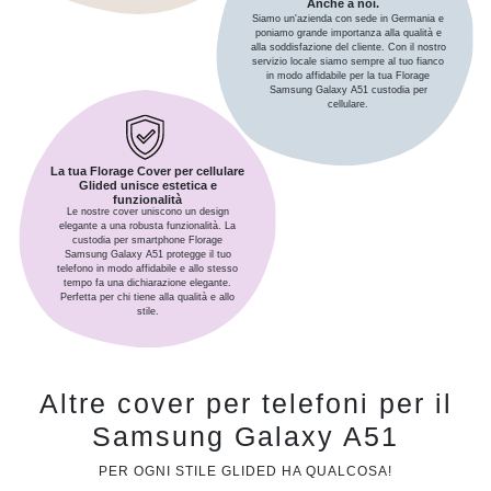
Anche a noi.
Siamo un'azienda con sede in Germania e
poniamo grande importanza alla qualità e
alla soddisfazione del cliente. Con il nostro
servizio locale siamo sempre al tuo fianco
in modo affidabile per la tua Florage
Samsung Galaxy A51 custodia per
cellulare.
La tua Florage Cover per cellulare
Glided unisce estetica e
funzionalità
Le nostre cover uniscono un design
elegante a una robusta funzionalità. La
custodia per smartphone Florage
Samsung Galaxy A51 protegge il tuo
telefono in modo affidabile e allo stesso
tempo fa una dichiarazione elegante.
Perfetta per chi tiene alla qualità e allo
stile.
Altre cover per telefoni per il
Samsung Galaxy A51
PER OGNI STILE GLIDED HA QUALCOSA!