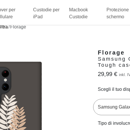
ver per
Custodie per
Macbook
Protezione 
llulare
iPad
Custodie
schermo
ltra
Florage
Florage
Samsung G
Tough cas
29,99 €
inkl. I
Scegli il tuo dis
Tipo di involucr