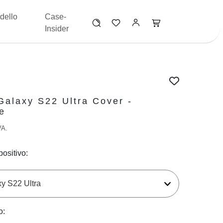
dello
Case-
Insider
alaxy S22 Ultra Cover -
e
VA.
positivo:
o: