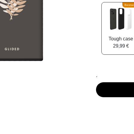
Bestsel
Tough case
29,99 €
´