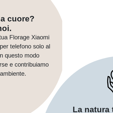
a a cuore?
oi.
tua Florage Xiaomi
er telefono solo al
In questo modo
orse e contribuiamo
 ambiente.
La natura 