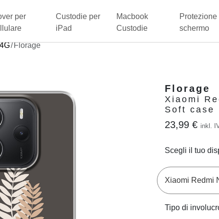
ver per
Custodie per
Macbook
Protezione 
llulare
iPad
Custodie
schermo
 4G
Florage
Florage
Xiaomi Re
Soft case
23,99 €
inkl. I
Scegli il tuo dis
Tipo di involucr