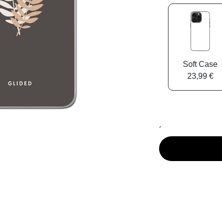
Soft Case
23,99 €
´