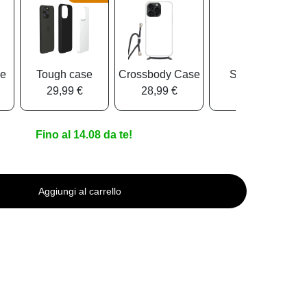
se
Tough case
Crossbody Case
Soft Case
29,99 €
28,99 €
23,99 €
Fino al 14.08 da te!
Aggiungi al carrello