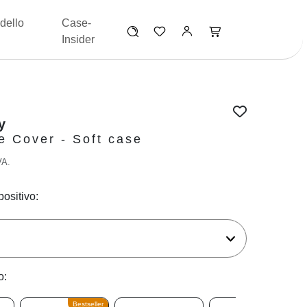
dello
Case-
Insider
y
e Cover - Soft case
VA.
positivo:
o:
Bestseller