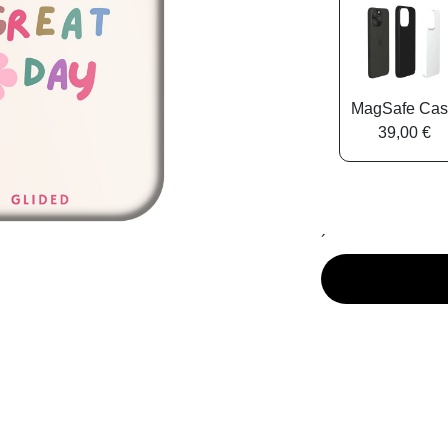
MagSafe Ca
39,00 €
´