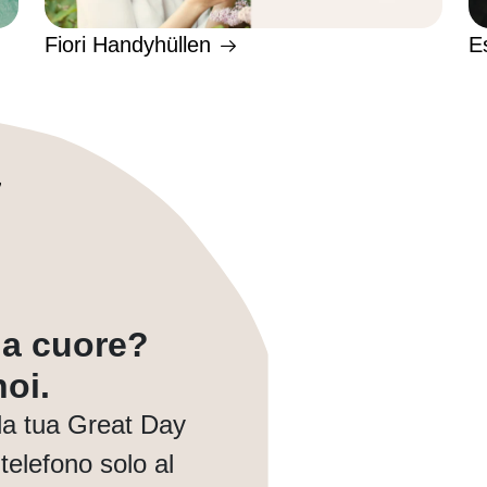
Fiori Handyhüllen
E
a a cuore?
oi.
la tua Great Day
telefono solo al