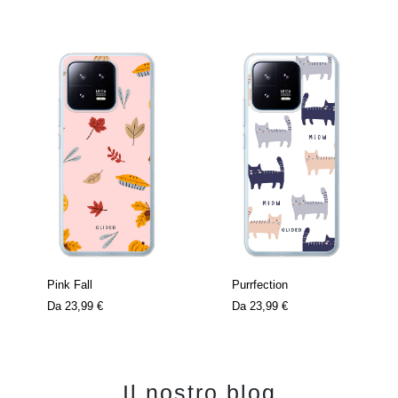
Pink Fall
Purrfection
Da
23,99 €
Da
23,99 €
Il nostro blog