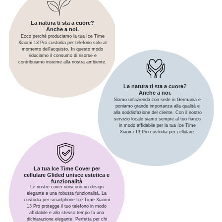
La natura ti sta a cuore?
Anche a noi.
Ecco perché produciamo la tua Ice Time
Xiaomi 13 Pro custodia per telefono solo al
momento dell'acquisto. In questo modo
riduciamo il consumo di risorse e
contribuiamo insieme alla nostra ambiente.
La natura ti sta a cuore?
Anche a noi.
Siamo un'azienda con sede in Germania e
poniamo grande importanza alla qualità e
alla soddisfazione del cliente. Con il nostro
servizio locale siamo sempre al tuo fianco
in modo affidabile per la tua Ice Time
Xiaomi 13 Pro custodia per cellulare.
La tua Ice Time Cover per
cellulare Glided unisce estetica e
funzionalità
Le nostre cover uniscono un design
elegante a una robusta funzionalità. La
custodia per smartphone Ice Time Xiaomi
13 Pro protegge il tuo telefono in modo
affidabile e allo stesso tempo fa una
dichiarazione elegante. Perfetta per chi