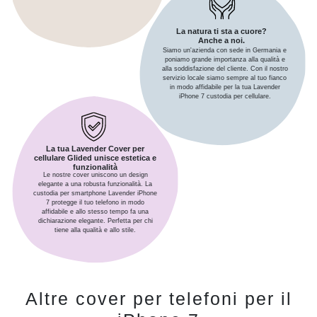
La natura ti sta a cuore?
Anche a noi.
Siamo un'azienda con sede in Germania e
poniamo grande importanza alla qualità e
alla soddisfazione del cliente. Con il nostro
servizio locale siamo sempre al tuo fianco
in modo affidabile per la tua Lavender
iPhone 7 custodia per cellulare.
La tua Lavender Cover per
cellulare Glided unisce estetica e
funzionalità
Le nostre cover uniscono un design
elegante a una robusta funzionalità. La
custodia per smartphone Lavender iPhone
7 protegge il tuo telefono in modo
affidabile e allo stesso tempo fa una
dichiarazione elegante. Perfetta per chi
tiene alla qualità e allo stile.
Altre cover per telefoni per il