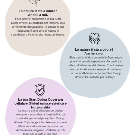
La natura ti sta a cuore?
Anche a noi.
Ecco perché produciamo la tua Start
Doing iPhone 13 custodia per telefono solo
al momento dell'acquisto. In questo modo
riduciamo il consumo di risorse e
contribuiamo insieme alla nostra ambiente.
La natura ti sta a cuore?
Anche a noi.
Siamo un'azienda con sede in Germania e
poniamo grande importanza alla qualità e
alla soddisfazione del cliente. Con il nostro
servizio locale siamo sempre al tuo fianco
in modo affidabile per la tua Start Doing
iPhone 13 custodia per cellulare.
La tua Start Doing Cover per
cellulare Glided unisce estetica e
funzionalità
Le nostre cover uniscono un design
elegante a una robusta funzionalità. La
custodia per smartphone Start Doing
iPhone 13 protegge il tuo telefono in modo
affidabile e allo stesso tempo fa una
dichiarazione elegante. Perfetta per chi
tiene alla qualità e allo stile.