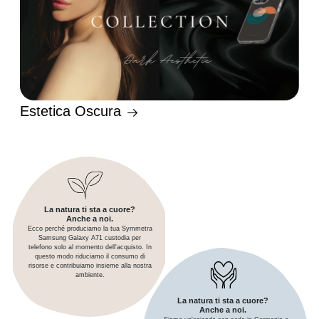
Estetica Oscura
La natura ti sta a cuore?
Anche a noi.
Ecco perché produciamo la tua Symmetra
Samsung Galaxy A71 custodia per
telefono solo al momento dell'acquisto. In
questo modo riduciamo il consumo di
risorse e contribuiamo insieme alla nostra
ambiente.
La natura ti sta a cuore?
Anche a noi.