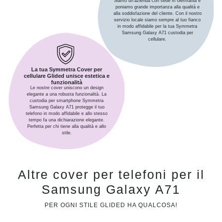
Siamo un'azienda con sede in Germania e
poniamo grande importanza alla qualità e
alla soddisfazione del cliente. Con il nostro
servizio locale siamo sempre al tuo fianco
in modo affidabile per la tua Symmetra
Samsung Galaxy A71 custodia per
cellulare.
La tua Symmetra Cover per
cellulare Glided unisce estetica e
funzionalità
Le nostre cover uniscono un design
elegante a una robusta funzionalità. La
custodia per smartphone Symmetra
Samsung Galaxy A71 protegge il tuo
telefono in modo affidabile e allo stesso
tempo fa una dichiarazione elegante.
Perfetta per chi tiene alla qualità e allo
stile.
Altre cover per telefoni per il
Samsung Galaxy A71
PER OGNI STILE GLIDED HA QUALCOSA!