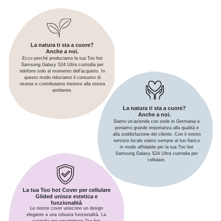
La natura ti sta a cuore?
Anche a noi.
Ecco perché produciamo la tua Too hot
Samsung Galaxy S24 Ultra custodia per
telefono solo al momento dell'acquisto. In
questo modo riduciamo il consumo di
risorse e contribuiamo insieme alla nostra
ambiente.
La natura ti sta a cuore?
Anche a noi.
Siamo un'azienda con sede in Germania e
poniamo grande importanza alla qualità e
alla soddisfazione del cliente. Con il nostro
servizio locale siamo sempre al tuo fianco
in modo affidabile per la tua Too hot
Samsung Galaxy S24 Ultra custodia per
cellulare.
La tua Too hot Cover per cellulare
Glided unisce estetica e
funzionalità
Le nostre cover uniscono un design
elegante a una robusta funzionalità. La
custodia per smartphone Too hot