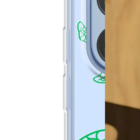
Soft Case
23,99 €
´
Aggiungi al