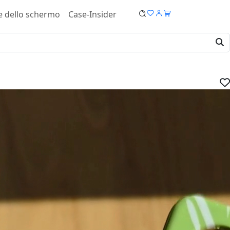
e dello schermo
Case-Insider
 Cover - Soft case
IVA.
dispositivo:
ucro: