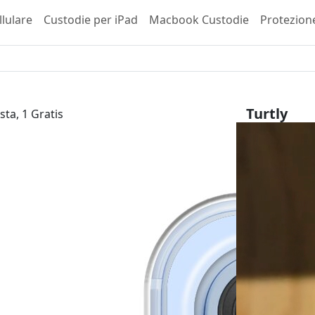
llulare
Custodie per iPad
Macbook Custodie
Protezion
Turtly
sta, 1 Gratis
Fairphone 5
23,99 €
inkl. 
Scegli il tuo 
Tipo di invol