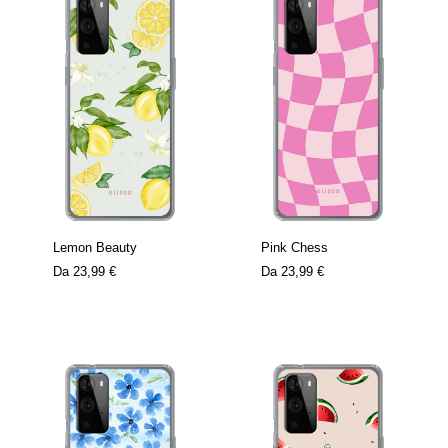
Lemon Beauty
Pink Chess
Da
23,99 €
Da
23,99 €