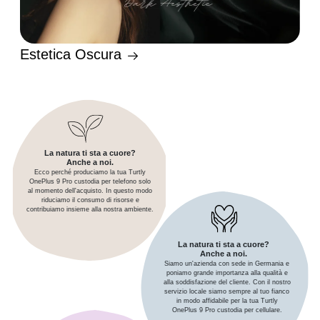
Estetica Oscura
La natura ti sta a cuore?
Anche a noi.
Ecco perché produciamo la tua Turtly
OnePlus 9 Pro custodia per telefono solo
al momento dell'acquisto. In questo modo
riduciamo il consumo di risorse e
contribuiamo insieme alla nostra ambiente.
La natura ti sta a cuore?
Anche a noi.
Siamo un'azienda con sede in Germania e
poniamo grande importanza alla qualità e
alla soddisfazione del cliente. Con il nostro
servizio locale siamo sempre al tuo fianco
in modo affidabile per la tua Turtly
OnePlus 9 Pro custodia per cellulare.