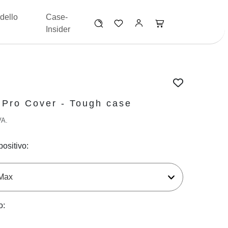
dello
Case-
Insider
 Pro Cover - Tough case
VA.
positivo:
o: