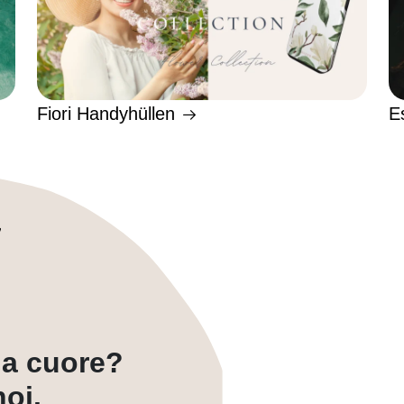
Fiori Handyhüllen
E
a a cuore?
oi.