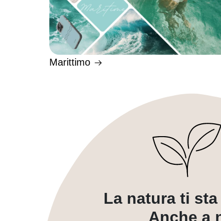
Marittimo
La natura ti st
Anche a n