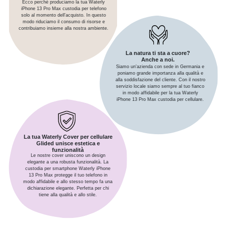
Ecco perché produciamo la tua Waterly
iPhone 13 Pro Max custodia per telefono
solo al momento dell'acquisto. In questo
modo riduciamo il consumo di risorse e
contribuiamo insieme alla nostra ambiente.
La natura ti sta a cuore?
Anche a noi.
Siamo un'azienda con sede in Germania e
poniamo grande importanza alla qualità e
alla soddisfazione del cliente. Con il nostro
servizio locale siamo sempre al tuo fianco
in modo affidabile per la tua Waterly
iPhone 13 Pro Max custodia per cellulare.
La tua Waterly Cover per cellulare
Glided unisce estetica e
funzionalità
Le nostre cover uniscono un design
elegante a una robusta funzionalità. La
custodia per smartphone Waterly iPhone
13 Pro Max protegge il tuo telefono in
modo affidabile e allo stesso tempo fa una
dichiarazione elegante. Perfetta per chi
tiene alla qualità e allo stile.