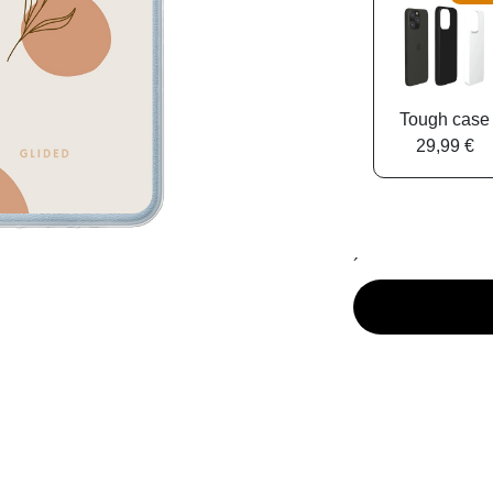
Tough case
29,99 €
´