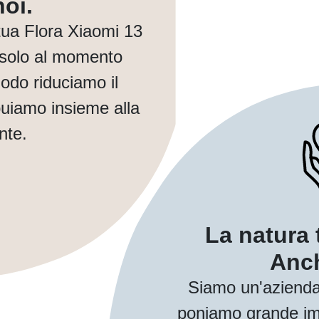
oi.
ua Flora Xiaomi 13
 solo al momento
modo riduciamo il
buiamo insieme alla
nte.
La natura 
Anch
Siamo un'azienda
poniamo grande imp