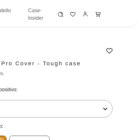
dello
Case-
Insider
 Pro Cover - Tough case
VA.
positivo:
o:
ler