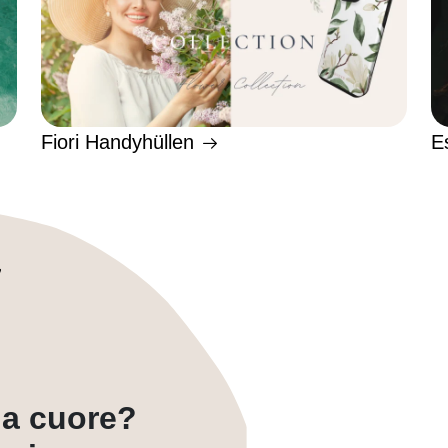
Fiori Handyhüllen
E
a a cuore?