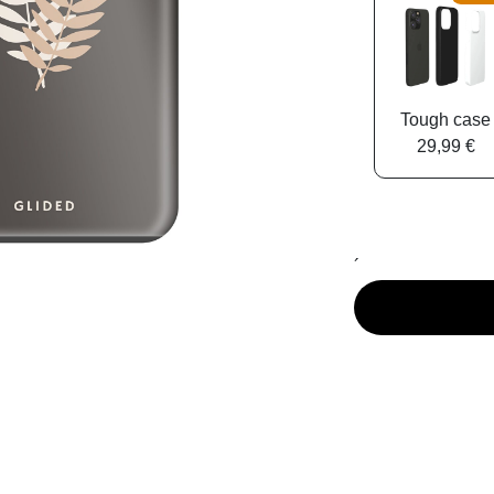
Tough case
29,99 €
´