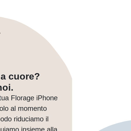
a a cuore?
oi.
tua Florage iPhone
solo al momento
modo riduciamo il
buiamo insieme alla