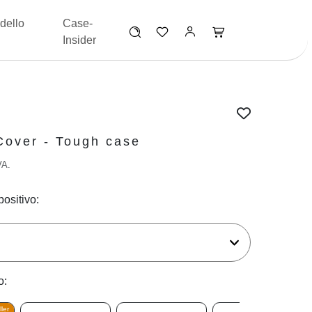
dello
Case-
Insider
Cover - Tough case
VA.
positivo:
o:
ler