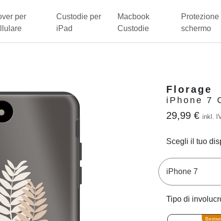
ver per
Custodie per
Macbook
Protezione 
llulare
iPad
Custodie
schermo
Florage
iPhone 7 
29,99 €
inkl. I
Scegli il tuo dis
Tipo di involucr
Bestsel