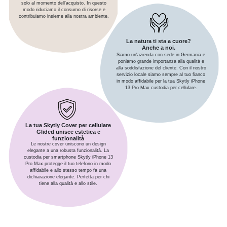
solo al momento dell'acquisto. In questo
modo riduciamo il consumo di risorse e
contribuiamo insieme alla nostra ambiente.
La natura ti sta a cuore?
Anche a noi.
Siamo un'azienda con sede in Germania e
poniamo grande importanza alla qualità e
alla soddisfazione del cliente. Con il nostro
servizio locale siamo sempre al tuo fianco
in modo affidabile per la tua Skytly iPhone
13 Pro Max custodia per cellulare.
La tua Skytly Cover per cellulare
Glided unisce estetica e
funzionalità
Le nostre cover uniscono un design
elegante a una robusta funzionalità. La
custodia per smartphone Skytly iPhone 13
Pro Max protegge il tuo telefono in modo
affidabile e allo stesso tempo fa una
dichiarazione elegante. Perfetta per chi
tiene alla qualità e allo stile.