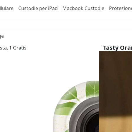
llulare
Custodie per iPad
Macbook Custodie
Protezion
ge
Tasty Or
sta, 1 Gratis
iPhone 13 P
29,99 €
inkl. 
Scegli il tuo 
Tipo di invol