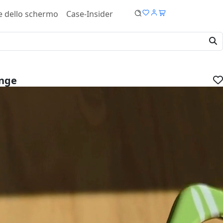
e dello schermo
Case-Insider
ange
ro Cover - Tough case
IVA.
dispositivo:
ucro:
Bestseller