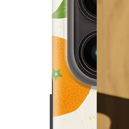
MagSafe Ca
39,00 €
Hard Case
27,99 €
´
Aggiungi al