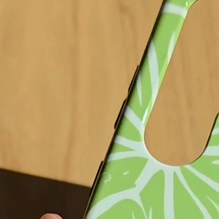
se
Tough case
Crossbody Case
29,99 €
28,99 €
Biologisch Abbaubar
Soft Case
25,99 €
23,99 €
Fino al 17.08 da te!
 carrello
Aggiunto