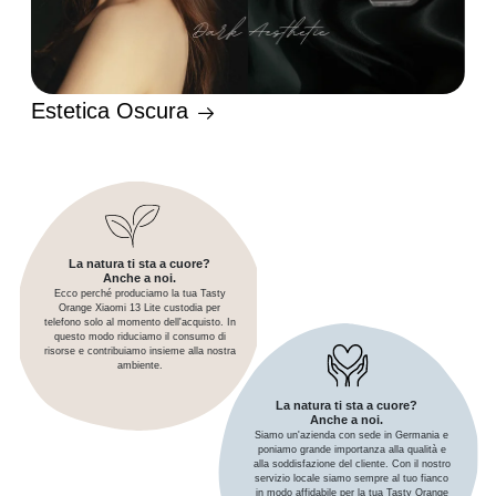
Estetica Oscura
La natura ti sta a cuore?
Anche a noi.
Ecco perché produciamo la tua Tasty
Orange Xiaomi 13 Lite custodia per
telefono solo al momento dell'acquisto. In
questo modo riduciamo il consumo di
risorse e contribuiamo insieme alla nostra
ambiente.
La natura ti sta a cuore?
Anche a noi.
Siamo un'azienda con sede in Germania e
poniamo grande importanza alla qualità e
alla soddisfazione del cliente. Con il nostro
servizio locale siamo sempre al tuo fianco
in modo affidabile per la tua Tasty Orange