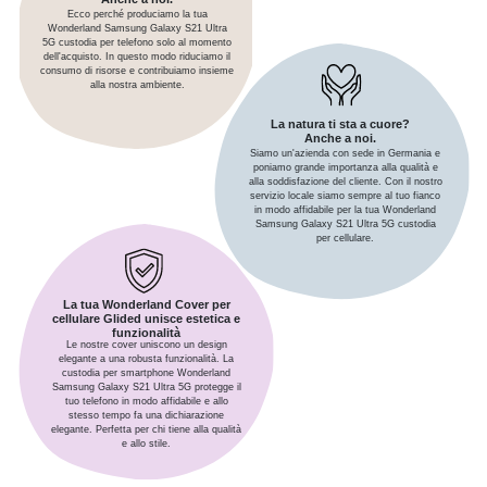
Ecco perché produciamo la tua
Wonderland Samsung Galaxy S21 Ultra
5G custodia per telefono solo al momento
dell'acquisto. In questo modo riduciamo il
consumo di risorse e contribuiamo insieme
alla nostra ambiente.
La natura ti sta a cuore?
Anche a noi.
Siamo un'azienda con sede in Germania e
poniamo grande importanza alla qualità e
alla soddisfazione del cliente. Con il nostro
servizio locale siamo sempre al tuo fianco
in modo affidabile per la tua Wonderland
Samsung Galaxy S21 Ultra 5G custodia
per cellulare.
La tua Wonderland Cover per
cellulare Glided unisce estetica e
funzionalità
Le nostre cover uniscono un design
elegante a una robusta funzionalità. La
custodia per smartphone Wonderland
Samsung Galaxy S21 Ultra 5G protegge il
tuo telefono in modo affidabile e allo
stesso tempo fa una dichiarazione
elegante. Perfetta per chi tiene alla qualità
e allo stile.