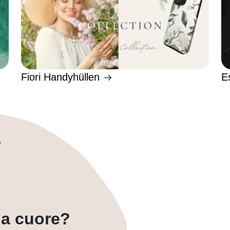
Fiori Handyhüllen
E
a a cuore?