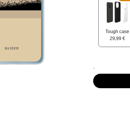
Tough case
29,99 €
´