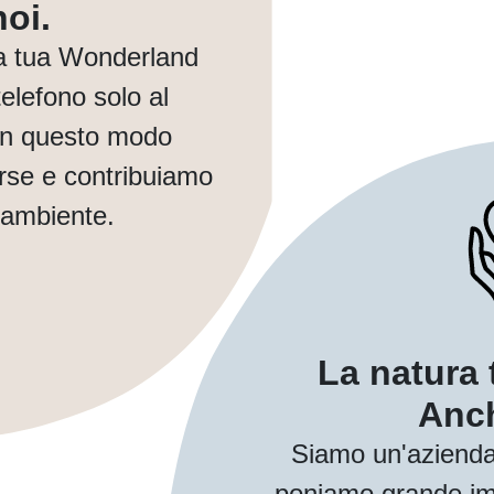
oi.
a tua Wonderland
elefono solo al
In questo modo
orse e contribuiamo
 ambiente.
La natura 
Anch
Siamo un'azienda
poniamo grande imp