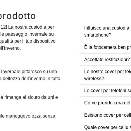
prodotto
 12! La nostra custodia per
Influisce una custodia 
le paesaggio invernale su
smartphone?
ualità per il tuo dispositivo
È la fotocamera ben pr
ll'inverno.
Accettate restituzioni?
Le nostre cover per tel
invernale pittoresco su uno
wireless?
 bellezza dell'inverno in tutto
Le cover per telefoni s
hé rimanga al sicuro da urti e
Come prendo cura dell
Esistono cover per cel
acile maneggevolezza senza
Quale cover per cellul