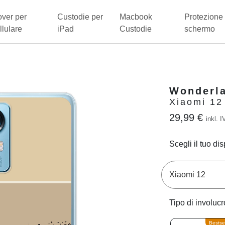
ver per
Custodie per
Macbook
Protezione 
llulare
iPad
Custodie
schermo
d
Wonderl
Xiaomi 12
29,99 €
inkl. I
Scegli il tuo dis
Tipo di involucr
Bestsel