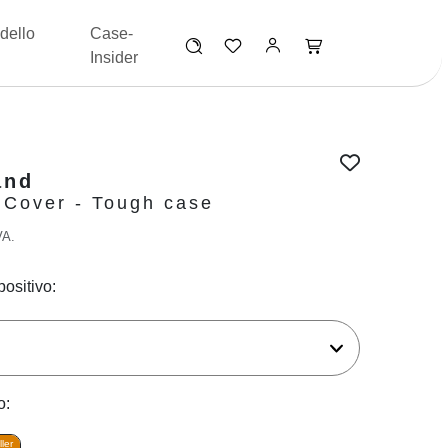
dello
Case-
Insider
and
 Cover - Tough case
VA.
positivo:
o:
ler