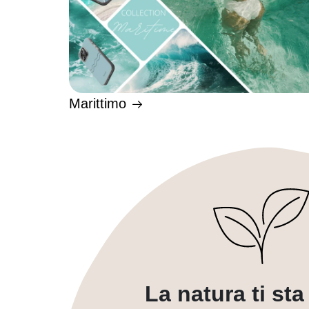
Marittimo
La natura ti st