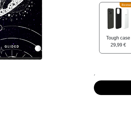
Bestsel
Tough case
29,99 €
´