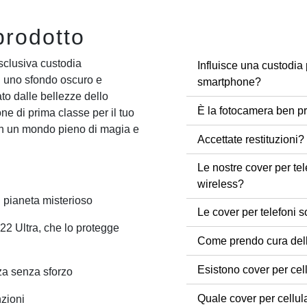
prodotto
esclusiva custodia
Influisce una custodia 
 uno sfondo oscuro e
smartphone?
to dalle bellezze dello
È la fotocamera ben pr
ne di prima classe per il tuo
in un mondo pieno di magia e
Accettate restituzioni?
Le nostre cover per tel
wireless?
 pianeta misterioso
Le cover per telefoni s
22 Ultra, che lo protegge
Come prendo cura dell
Esistono cover per cel
za senza sforzo
Quale cover per cellul
nzioni