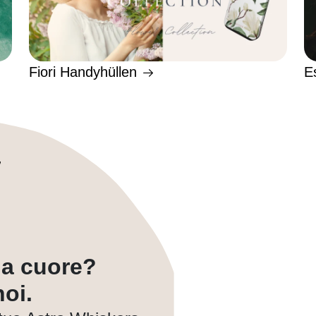
Fiori Handyhüllen
E
a a cuore?
oi.