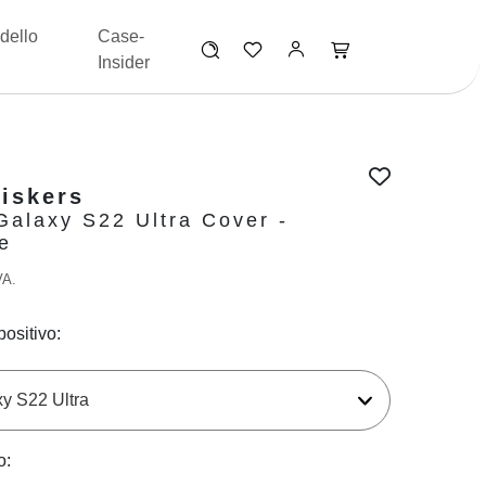
dello
Case-
Insider
iskers
alaxy S22 Ultra Cover -
e
VA.
positivo:
o: