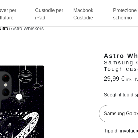
ver per
Custodie per
Macbook
Protezione 
llulare
iPad
Custodie
schermo
ltra
Astro Whiskers
Astro Wh
Samsung G
Tough cas
29,99 €
inkl. I
Scegli il tuo dis
Tipo di involucr