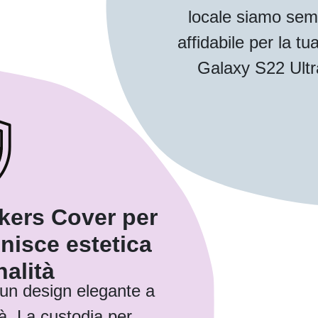
locale siamo sem
affidabile per la 
Galaxy S22 Ultra
kers Cover per
unisce estetica
nalità
 un design elegante a
à. La custodia per