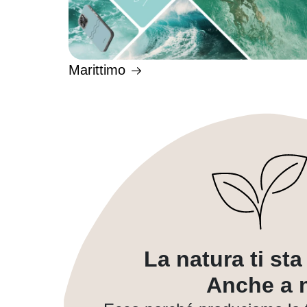
Marittimo
La natura ti st
Anche a n