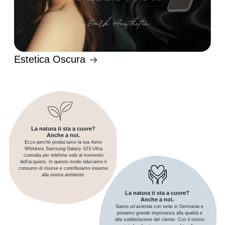
Estetica Oscura
La natura ti sta a cuore?
Anche a noi.
Ecco perché produciamo la tua Astro
Whiskers Samsung Galaxy S23 Ultra
custodia per telefono solo al momento
dell'acquisto. In questo modo riduciamo il
consumo di risorse e contribuiamo insieme
alla nostra ambiente.
La natura ti sta a cuore?
Anche a noi.
Siamo un'azienda con sede in Germania e
poniamo grande importanza alla qualità e
alla soddisfazione del cliente. Con il nostro