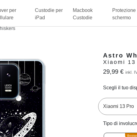
ver per
Custodie per
Macbook
Protezione 
llulare
iPad
Custodie
schermo
hiskers
Astro Wh
Xiaomi 13
29,99 €
inkl. I
Scegli il tuo dis
Tipo di involucr
Bestsel