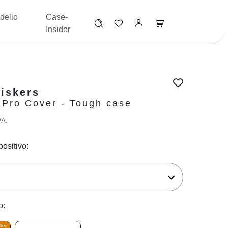
dello
Case-
Insider
iskers
 Pro Cover - Tough case
VA.
positivo:
o:
ler