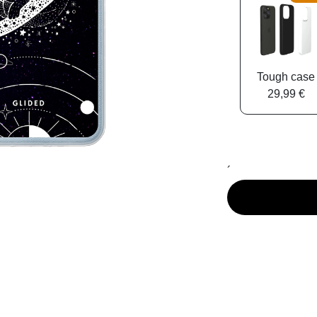
Tough case
29,99 €
´