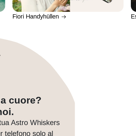
Fiori Handyhüllen
E
a a cuore?
oi.
tua Astro Whiskers
 telefono solo al