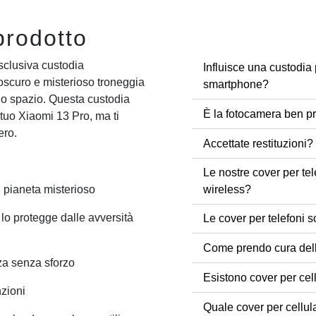
prodotto
esclusiva custodia
Influisce una custodia 
oscuro e misterioso troneggia
smartphone?
llo spazio. Questa custodia
È la fotocamera ben pr
 tuo Xiaomi 13 Pro, ma ti
ero.
Accettate restituzioni?
Le nostre cover per tel
wireless?
 pianeta misterioso
 lo protegge dalle avversità
Le cover per telefoni s
Come prendo cura dell
za senza sforzo
Esistono cover per cel
nzioni
Quale cover per cellul