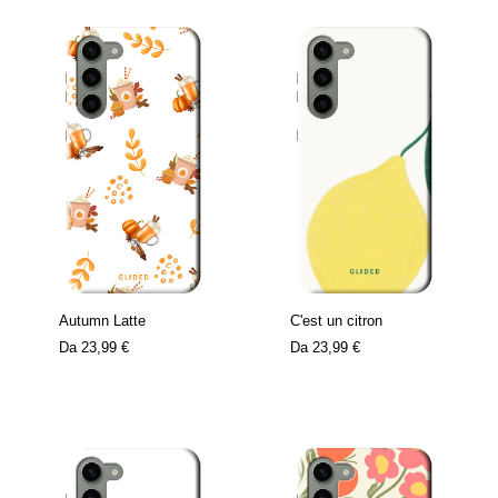
Autumn Latte
C'est un citron
Da
23,99 €
Da
23,99 €