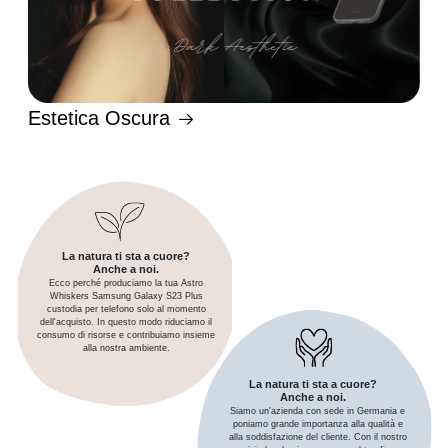
Estetica Oscura
La natura ti sta a cuore?
Anche a noi.
Ecco perché produciamo la tua Astro
Whiskers Samsung Galaxy S23 Plus
custodia per telefono solo al momento
dell'acquisto. In questo modo riduciamo il
consumo di risorse e contribuiamo insieme
alla nostra ambiente.
La natura ti sta a cuore?
Anche a noi.
Siamo un'azienda con sede in Germania e
poniamo grande importanza alla qualità e
alla soddisfazione del cliente. Con il nostro