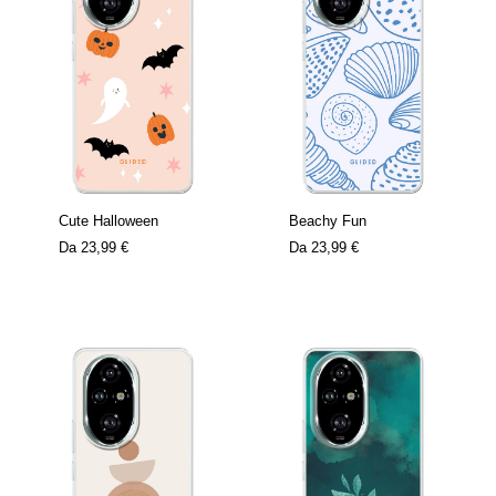
Cute Halloween
Beachy Fun
Da
23,99 €
Da
23,99 €