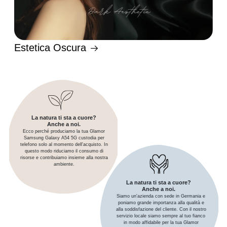
Estetica Oscura
La natura ti sta a cuore?
Anche a noi.
Ecco perché produciamo la tua Glamor
Samsung Galaxy A54 5G custodia per
telefono solo al momento dell'acquisto. In
questo modo riduciamo il consumo di
risorse e contribuiamo insieme alla nostra
ambiente.
La natura ti sta a cuore?
Anche a noi.
Siamo un'azienda con sede in Germania e
poniamo grande importanza alla qualità e
alla soddisfazione del cliente. Con il nostro
servizio locale siamo sempre al tuo fianco
in modo affidabile per la tua Glamor