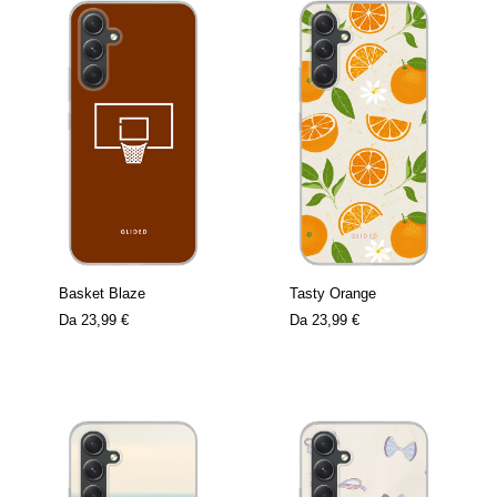
Basket Blaze
Tasty Orange
Da
23,99 €
Da
23,99 €