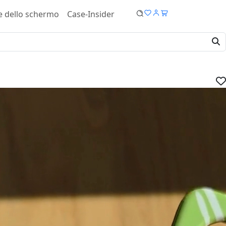
e dello schermo
Case-Insider
laxy S24 Cover - Tough case
IVA.
dispositivo:
ucro:
Bestseller