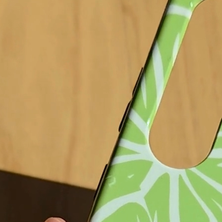
se
Tough case
Crossbody Case
29,99 €
28,99 €
Abbaubar
Fino al 17.08 da te!
 carrello
Aggiunto