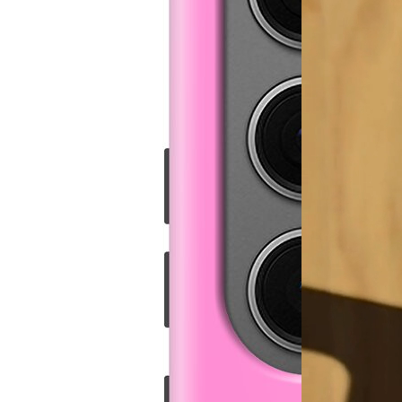
MagSafe Ca
39,00 €
Biologisch 
25,99 €
´
Aggiungi al