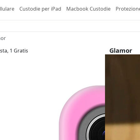
llulare
Custodie per iPad
Macbook Custodie
Protezion
or
Glamor
sta, 1 Gratis
Samsung Ga
29,99 €
inkl. 
Scegli il tuo 
Tipo di invol