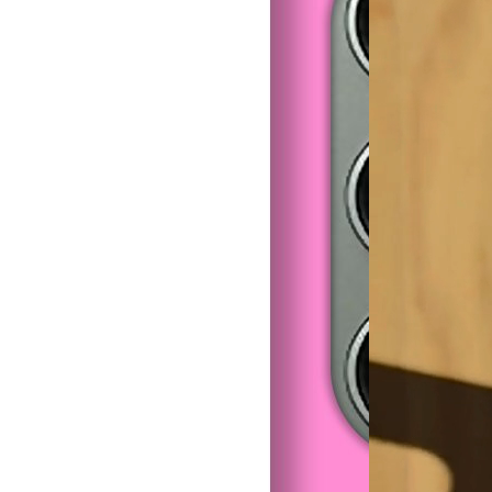
Tough case
29,99 €
Soft Case
23,99 €
´
Aggiungi al