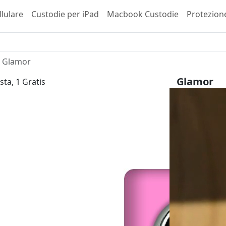
llulare
Custodie per iPad
Macbook Custodie
Protezion
Glamor
Glamor
sta, 1 Gratis
Samsung Ga
29,99 €
inkl. 
Scegli il tuo 
Tipo di invol
Bestseller