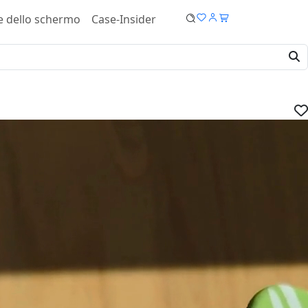
e dello schermo
Case-Insider
laxy S23 Ultra Cover - Tough case
IVA.
dispositivo:
ucro: