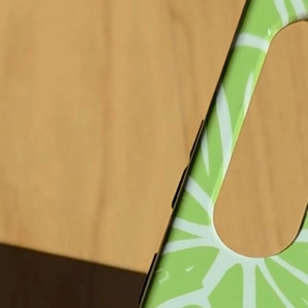
Crossbody Case
Hard Case
28,99 €
27,99 €
Fino al 17.08 da te!
 carrello
Aggiunto