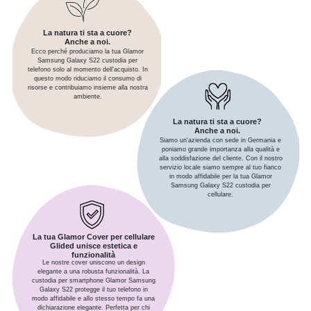
La natura ti sta a cuore?
Anche a noi.
Ecco perché produciamo la tua Glamor
Samsung Galaxy S22 custodia per
telefono solo al momento dell'acquisto. In
questo modo riduciamo il consumo di
risorse e contribuiamo insieme alla nostra
ambiente.
La natura ti sta a cuore?
Anche a noi.
Siamo un'azienda con sede in Germania e
poniamo grande importanza alla qualità e
alla soddisfazione del cliente. Con il nostro
servizio locale siamo sempre al tuo fianco
in modo affidabile per la tua Glamor
Samsung Galaxy S22 custodia per
cellulare.
La tua Glamor Cover per cellulare
Glided unisce estetica e
funzionalità
Le nostre cover uniscono un design
elegante a una robusta funzionalità. La
custodia per smartphone Glamor Samsung
Galaxy S22 protegge il tuo telefono in
modo affidabile e allo stesso tempo fa una
dichiarazione elegante. Perfetta per chi